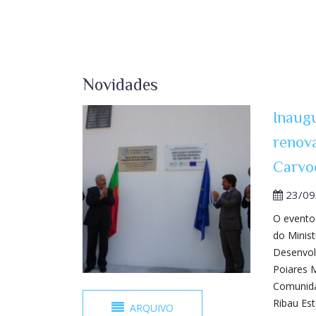
Novidades
Inaug
renov
Carvo
23/09
O evento
do Minis
Desenvol
Poiares 
Comunida
Ribau Est
ARQUIVO