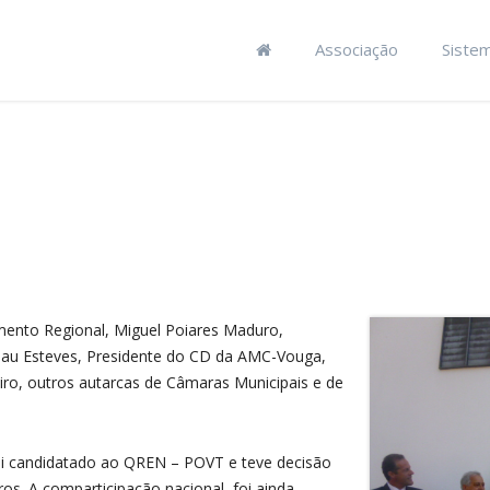
Associação
Siste
mento Regional, Miguel Poiares Maduro,
ibau Esteves, Presidente do CD da AMC-Vouga,
ro, outros autarcas de Câmaras Municipais e de
oi candidatado ao QREN – POVT e teve decisão
os. A comparticipação nacional, foi ainda