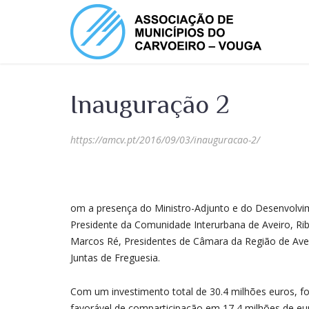
Inauguração 2
https://amcv.pt/2016/09/03/inauguracao-2/
om a presença do Ministro-Adjunto e do Desenvolvi
Presidente da Comunidade Interurbana de Aveiro, R
Marcos Ré, Presidentes de Câmara da Região de Avei
Juntas de Freguesia.
Com um investimento total de 30.4 milhões euros, f
favorável de comparticipação em 17,4 milhões de eur