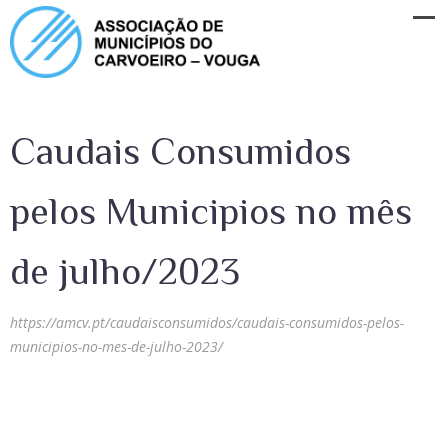
Caudais Consumidos
pelos Municipios no mês
de julho/2023
https://amcv.pt/caudaisconsumidos/caudais-consumidos-pelos-
municipios-no-mes-de-julho-2023/