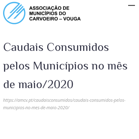
Caudais Consumidos
pelos Municípios no mês
de maio/2020
https://amcv.pt/caudaisconsumidos/caudais-consumidos-pelos-
municipios-no-mes-de-maio-2020/