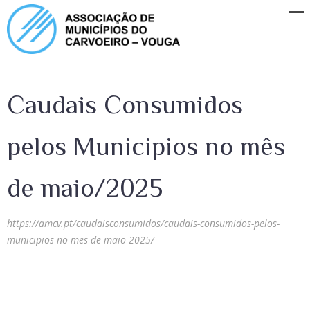
Caudais Consumidos
pelos Municipios no mês
de maio/2025
https://amcv.pt/caudaisconsumidos/caudais-consumidos-pelos-
municipios-no-mes-de-maio-2025/