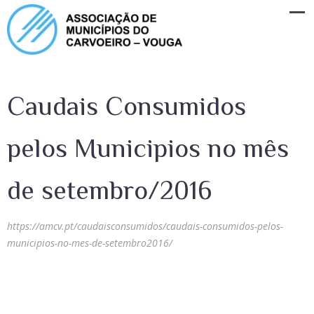
Caudais Consumidos
pelos Municipios no mês
de setembro/2016
https://amcv.pt/caudaisconsumidos/caudais-consumidos-pelos-
municipios-no-mes-de-setembro2016/