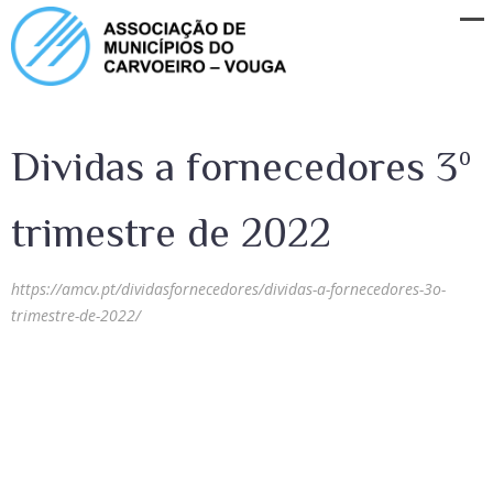
Dividas a fornecedores 3º
trimestre de 2022
https://amcv.pt/dividasfornecedores/dividas-a-fornecedores-3o-
trimestre-de-2022/